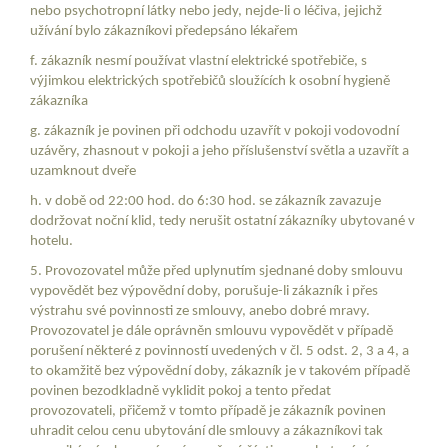
nebo psychotropní látky nebo jedy, nejde-li o léčiva, jejichž
užívání bylo zákazníkovi předepsáno lékařem
f. zákazník nesmí používat vlastní elektrické spotřebiče, s
výjimkou elektrických spotřebičů sloužících k osobní hygieně
zákazníka
g. zákazník je povinen při odchodu uzavřít v pokoji vodovodní
uzávěry, zhasnout v pokoji a jeho příslušenství světla a uzavřít a
uzamknout dveře
h. v době od 22:00 hod. do 6:30 hod. se zákazník zavazuje
dodržovat noční klid, tedy nerušit ostatní zákazníky ubytované v
hotelu.
5. Provozovatel může před uplynutím sjednané doby smlouvu
vypovědět bez výpovědní doby, porušuje-li zákazník i přes
výstrahu své povinnosti ze smlouvy, anebo dobré mravy.
Provozovatel je dále oprávněn smlouvu vypovědět v případě
porušení některé z povinností uvedených v čl. 5 odst. 2, 3 a 4, a
to okamžitě bez výpovědní doby, zákazník je v takovém případě
povinen bezodkladně vyklidit pokoj a tento předat
provozovateli, přičemž v tomto případě je zákazník povinen
uhradit celou cenu ubytování dle smlouvy a zákazníkovi tak