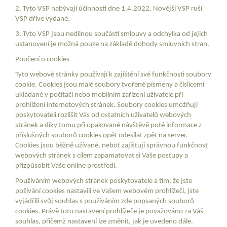
2. Tyto VSP nabývají účinnosti dne 1.4.2022. Novější VSP ruší
VSP dříve vydané.
3. Tyto VSP jsou nedílnou součástí smlouvy a odchylka od jejich
ustanovení je možná pouze na základě dohody smluvních stran.
Poučení o cookies
Tyto webové stránky používají k zajištění své funkčnosti soubory
cookie. Cookies jsou malé soubory tvořené písmeny a číslicemi
ukládané v počítači nebo mobilním zařízení uživatele při
prohlížení internetových stránek. Soubory cookies umožňují
poskytovateli rozlišit Vás od ostatních uživatelů webových
stránek a díky tomu při opakované návštěvě poté informace z
příslušných souborů cookies opět odesílat zpět na server.
Cookies jsou běžně užívané, neboť zajišťují správnou funkčnost
webových stránek s cílem zapamatovat si Vaše postupy a
přizpůsobit Vaše online prostředí.
Používáním webových stránek poskytovatele a tím, že jste
požívání cookies nastavili ve Vašem webovém prohlížeči, jste
vyjádřili svůj souhlas s používáním zde popsaných souborů
cookies. Právě toto nastavení prohlížeče je považováno za Váš
souhlas, přičemž nastavení lze změnit, jak je uvedeno dále.