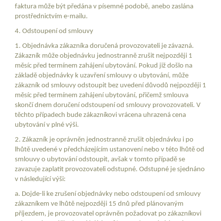
faktura může být předána v písemné podobě, anebo zaslána
prostřednictvím e-mailu.
4. Odstoupení od smlouvy
1. Objednávka zákazníka doručená provozovateli je závazná.
Zákazník může objednávku jednostranně zrušit nejpozději 1
měsíc před termínem zahájení ubytování. Pokud již došlo na
základě objednávky k uzavření smlouvy o ubytování, může
zákazník od smlouvy odstoupit bez uvedení důvodů nejpozději 1
měsíc před termínem zahájení ubytování, přičemž smlouva
skončí dnem doručení odstoupení od smlouvy provozovateli. V
těchto případech bude zákazníkovi vrácena uhrazená cena
ubytování v plné výši.
2. Zákazník je oprávněn jednostranně zrušit objednávku i po
lhůtě uvedené v předcházejícím ustanovení nebo v této lhůtě od
smlouvy o ubytování odstoupit, avšak v tomto případě se
zavazuje zaplatit provozovateli odstupné. Odstupné je sjednáno
v následující výši:
a. Dojde-li ke zrušení objednávky nebo odstoupení od smlouvy
zákazníkem ve lhůtě nejpozději 15 dnů před plánovaným
příjezdem, je provozovatel oprávněn požadovat po zákazníkovi