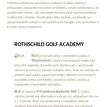
Můžete odmítnout používání souborů cookies volbou v
příslušném nastavení ve vašem prohlížeči, avšak uvědomte si, že
jestliže tak učiníte, tak nebudete schopni plně využívat veškeré
funkce této stránky. Používáním této stránky souhlasíte se
zpracováváním údajů o vás společností Google, a to způsobem a
k účelu shora uvedeným.
ROTHSCHILD GOLF ACADEMY
RGA
je vybudována v zámeckém parku v
Šilheřovicích
v duchu historických tradic kdy
původní majitelé zámecký park doplňovali o sportovně-
zábavní prostory k trávení volného času. RGA se nachází ve
střední části parku a prochází kolem hlavních historických
památek parku, loveckého zámečku, kašen, jezírka a
vodopádu u loveckého zámečku.
RGA
je veřejná
9-ti jamková akademie PAR 3
, z toho
většina jamek má alternativní odpaly pro případnou hru na
2 x 9 jamek. RGA má jamkoviště a odpaliště pokrytá
umělým travním kobercem třetí generace, což zaručuje