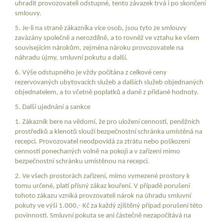
uhradit provozovateli odstupné, tento závazek trvá i po skončení
smlouvy.
5. Je-li na straně zákazníka více osob, jsou tyto ze smlouvy
zavázány společně a nerozdílně, a to rovněž ve vztahu ke všem
souvisejícím nárokům, zejména nároku provozovatele na
náhradu újmy, smluvní pokutu a další.
6. Výše odstupného je vždy počítána z celkové ceny
rezervovaných ubytovacích služeb a dalších služeb objednaných
objednatelem, a to včetně poplatků a daně z přidané hodnoty.
5. Další ujednání a sankce
1. Zákazník bere na vědomí, že pro uložení cenností, peněžních
prostředků a klenotů slouží bezpečnostní schránka umístěná na
recepci. Provozovatel neodpovídá za ztrátu nebo poškození
cenností ponechaných volně na pokoji a v zařízení mimo
bezpečnostní schránku umístěnou na recepci.
2. Ve všech prostorách zařízení, mimo vymezené prostory k
tomu určené, platí přísný zákaz kouření. V případě porušení
tohoto zákazu vzniká provzovateli nárok na úhradu smluvní
pokuty ve výši 1.000,- Kč za každý zjištěný případ porušení této
povinnosti. Smluvní pokuta se ani částečně nezapočítává na