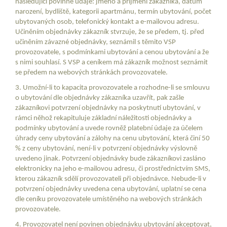
následující povinné údaje: jméno a příjmení zákazníka, datum
narození, bydliště, kategorii apartmánu, termín ubytování, počet
ubytovaných osob, telefonický kontakt a e-mailovou adresu.
Učiněním objednávky zákazník stvrzuje, že se předem, tj. před
učiněním závazné objednávky, seznámil s těmito VSP
provozovatele, s podmínkami ubytování a cenou ubytování a že
s nimi souhlasí. S VSP a ceníkem má zákazník možnost seznámit
se předem na webových stránkách provozovatele.
3. Umožní-li to kapacita provozovatele a rozhodne-li se smlouvu
o ubytování dle objednávky zákazníka uzavřít, pak zašle
zákazníkovi potvrzení objednávky na poskytnutí ubytování, v
rámci něhož rekapituluje základní náležitosti objednávky a
podmínky ubytování a uvede rovněž platební údaje za účelem
úhrady ceny ubytování a zálohy na cenu ubytování, která činí 50
% z ceny ubytování, není-li v potvrzení objednávky výslovně
uvedeno jinak. Potvrzení objednávky bude zákazníkovi zasláno
elektronicky na jeho e-mailovou adresu, či prostřednictvím SMS,
kterou zákazník sdělí provozovateli při objednávce. Nebude-li v
potvrzení objednávky uvedena cena ubytování, uplatní se cena
dle ceníku provozovatele umístěného na webových stránkách
provozovatele.
4. Provozovatel není povinen objednávku ubytování akceptovat,