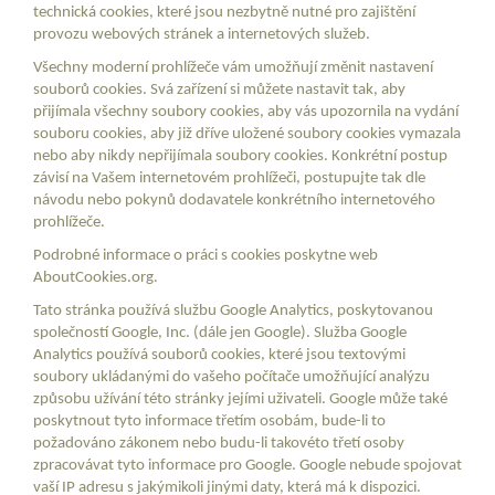
technická cookies, které jsou nezbytně nutné pro zajištění
provozu webových stránek a internetových služeb.
Všechny moderní prohlížeče vám umožňují změnit nastavení
souborů cookies. Svá zařízení si můžete nastavit tak, aby
přijímala všechny soubory cookies, aby vás upozornila na vydání
souboru cookies, aby již dříve uložené soubory cookies vymazala
nebo aby nikdy nepřijímala soubory cookies. Konkrétní postup
závisí na Vašem internetovém prohlížeči, postupujte tak dle
návodu nebo pokynů dodavatele konkrétního internetového
prohlížeče.
Podrobné informace o práci s cookies poskytne web
AboutCookies.org.
Tato stránka používá službu Google Analytics, poskytovanou
společností Google, Inc. (dále jen Google). Služba Google
Analytics používá souborů cookies, které jsou textovými
soubory ukládanými do vašeho počítače umožňující analýzu
způsobu užívání této stránky jejími uživateli. Google může také
poskytnout tyto informace třetím osobám, bude-li to
požadováno zákonem nebo budu-li takovéto třetí osoby
zpracovávat tyto informace pro Google. Google nebude spojovat
vaší IP adresu s jakýmikoli jinými daty, která má k dispozici.