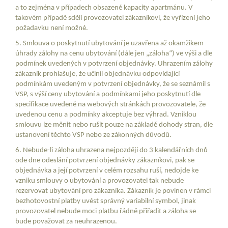
a to zejména v případech obsazené kapacity apartmánu. V
takovém případě sdělí provozovatel zákazníkovi, že vyřízení jeho
požadavku není možné.
5. Smlouva o poskytnutí ubytování je uzavřena až okamžikem
úhrady zálohy na cenu ubytování (dále jen „záloha“) ve výši a dle
podmínek uvedených v potvrzení objednávky. Uhrazením zálohy
zákazník prohlašuje, že učinil objednávku odpovídající
podmínkám uvedeným v potvrzení objednávky, že se seznámil s
VSP, s výší ceny ubytování a podmínkami jeho poskytnutí dle
specifikace uvedené na webových stránkách provozovatele, že
uvedenou cenu a podmínky akceptuje bez výhrad. Vzniklou
smlouvu lze měnit nebo rušit pouze na základě dohody stran, dle
ustanovení těchto VSP nebo ze zákonných důvodů.
6. Nebude-li záloha uhrazena nejpozději do 3 kalendářních dnů
ode dne odeslání potvrzení objednávky zákazníkovi, pak se
objednávka a její potvrzení v celém rozsahu ruší, nedojde ke
vzniku smlouvy o ubytování a provozovatel tak nebude
rezervovat ubytování pro zákazníka. Zákazník je povinen v rámci
bezhotovostní platby uvést správný variabilní symbol, jinak
provozovatel nebude moci platbu řádně přiřadit a záloha se
bude považovat za neuhrazenou.