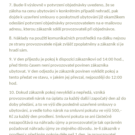
7. Bude-li výslovně v potvrzení objednávky uvedeno, že se
záloha na cenu ubytování v konkrétním případě nehradí, pak
dojde k uzavření smlouvy o poskytnutí ubytování již okamžikem
odeslání potvrzení objednávky provozovatelem na e-mailovou
adresu, kterou zákazník sdělí provozovateli při objednávce.
8. Náklady na použití komunikačních prostředků na dálku nejsou
ze strany provozovatele nijak zvlášť zpoplatněny a zákazník si je
hradí sám.
9. V den příjezdu je pokoj k dispozici zákazníkovi od 14:00 hod.,
před tímto časem není provozovatel povinen zákazníka
ubytovat. V den odjezdu je zákazník povinen vyklidit pokoj a
tento předat ve stavu, v jakém jej převzal, nejpozději do 12:00
hod.
10. Dokud zákazník pokoj nevyklidí a nepředá, vzniká
provozovateli nárok na úplatu za každý další i započatý den až do
doby předání, a to ve výši dle posledně uzavřené smlouvy o
ubytování, a vedle toho nárok na smluvní pokutu ve výši 500,-
Kč za každý den prodlení. Smluvní pokuta se ani částečně
nezapočítává na náhradu újmy a provozovatel je tak oprávněn
požadovat náhradu újmy ze stejného důvodu. Je-li zákazník v
prodlení s předáním pokoje déle než 1 den, je provozovatel