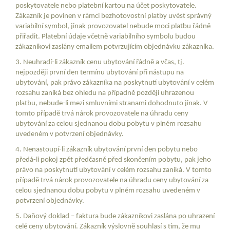
poskytovatele nebo platební kartou na účet poskytovatele.
Zákazník je povinen v rámci bezhotovostní platby uvést správný
variabilní symbol, jinak provozovatel nebude moci platbu řádně
přiřadit. Platební údaje včetně variabilního symbolu budou
zákazníkovi zaslány emailem potvrzujícím objednávku zákazníka.
3. Neuhradí-li zákazník cenu ubytování řádně a včas, tj.
nejpozději první den termínu ubytování při nástupu na
ubytování, pak právo zákazníka na poskytnutí ubytování v celém
rozsahu zaniká bez ohledu na případně později uhrazenou
platbu, nebude-li mezi smluvními stranami dohodnuto jinak. V
tomto případě trvá nárok provozovatele na úhradu ceny
ubytování za celou sjednanou dobu pobytu v plném rozsahu
uvedeném v potvrzení objednávky.
4. Nenastoupí-li zákazník ubytování první den pobytu nebo
předá-li pokoj zpět předčasně před skončením pobytu, pak jeho
právo na poskytnutí ubytování v celém rozsahu zaniká. V tomto
případě trvá nárok provozovatele na úhradu ceny ubytování za
celou sjednanou dobu pobytu v plném rozsahu uvedeném v
potvrzení objednávky.
5. Daňový doklad – faktura bude zákazníkovi zaslána po uhrazení
celé ceny ubytování. Zákazník výslovně souhlasí s tím, že mu