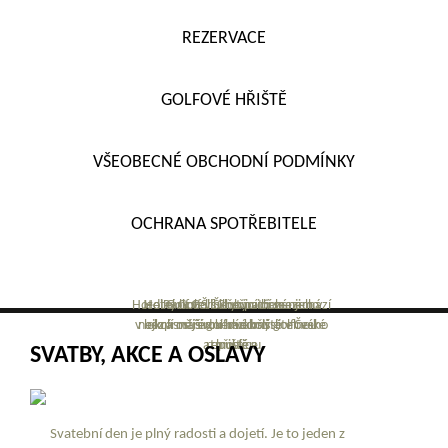
REZERVACE
GOLFOVÉ HŘIŠTĚ
VŠEOBECNÉ OBCHODNÍ PODMÍNKY
OCHRANA SPOTŘEBITELE
Hotel Golf v Šilheřovicích se nachází
Jediný hotel s krytým bazénem v
Hotel Golf v Šilheřovicích a jeho
Park Golf Club patří mezi
v bezprostřední blízkosti golfového
nejkrásnější golfové hřiště v České
okolí má svou neodmyslitelnou
širokém okolí
atmosféru
republice
hřiště
SVATBY, AKCE A OSLAVY
Svatební den je plný radosti a dojetí. Je to jeden z