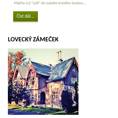
Přijďte si ji "užít" do našeho krytého bazénu...
Číst dál...
LOVECKÝ ZÁMEČEK