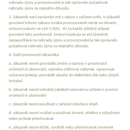
náhradu újmy a provozovatel je tak oprávněn požadovat
náhradu újmy ze stejného důvodu.
3. Zákazník není oprávněn mít s sebou v zařízení zvíře. V případě
porušení tohoto zákazu vzniká provozovateli nárok na úhradu
smluvní pokuty ve výši 1.000,- Kč za každý zjištěný případ
porušení této povinnosti. Smluvní pokuta se ani částečně
nezapočítává na náhradu újmy a provozovatel je tak oprávněn
požadovat náhradu újmy ze stejného důvodu.
4. Další povinnosti zákazníka:
a. zákazník nesmí provádět změny a úpravy v prostorách
určených k ubytování, zejména stěhovat nábytek, upravovat
vybavení pokoje, provádět zásahy do elektrické sítě nebo jiných
instalací
b. zákazník nesmí odnášet jakékoli vybavení a zařízení z prostor
určených k ubytování
c. zákazník nesmí používat v zařízení otevřený oheň
d. zákazník nesmí vnášet a používat zbraně, střelivo a výbušniny
nebo je jinak přechovávat
e. zákazník nesmí držet, vyrábět nebo přechovávat omamné