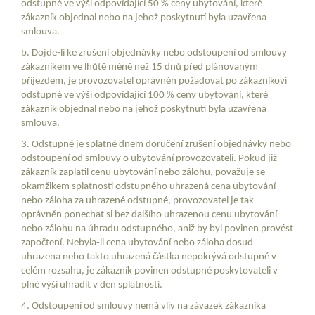
odstupné ve výši odpovídající 50 % ceny ubytování, které
zákazník objednal nebo na jehož poskytnutí byla uzavřena
smlouva.
b. Dojde-li ke zrušení objednávky nebo odstoupení od smlouvy
zákazníkem ve lhůtě méně než 15 dnů před plánovaným
příjezdem, je provozovatel oprávněn požadovat po zákazníkovi
odstupné ve výši odpovídající 100 % ceny ubytování, které
zákazník objednal nebo na jehož poskytnutí byla uzavřena
smlouva.
3. Odstupné je splatné dnem doručení zrušení objednávky nebo
odstoupení od smlouvy o ubytování provozovateli. Pokud již
zákazník zaplatil cenu ubytování nebo zálohu, považuje se
okamžikem splatnosti odstupného uhrazená cena ubytování
nebo záloha za uhrazené odstupné, provozovatel je tak
oprávněn ponechat si bez dalšího uhrazenou cenu ubytování
nebo zálohu na úhradu odstupného, aniž by byl povinen provést
započtení. Nebyla-li cena ubytování nebo záloha dosud
uhrazena nebo takto uhrazená částka nepokrývá odstupné v
celém rozsahu, je zákazník povinen odstupné poskytovateli v
plné výši uhradit v den splatnosti.
4. Odstoupení od smlouvy nemá vliv na závazek zákazníka