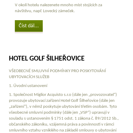
V okolí hotelu nalezenete mnoho míst stojících za
návštěvu, např. Lovecký zámeček.
Číst dál...
HOTEL GOLF ŠILHEŘOVICE
VŠEOBECNÉ SMLUVNÍ PODMÍNKY PRO POSKYTOVÁNÍ
UBYTOVACÍCH SLUŽEB
1. Úvodní ustanovení
1. Společnost Miglior Acquisto s.r.o (dále jen „provozovatel“)
provozuje ubytovací zařízení Hotel Golf Šilheřovice (dále jen
„zařízení“), v němž poskytuje ubytování třetím osobám. Tyto
všeobecné smluvní podmínky (dále jen „VSP“) upravují v
souladu s ustanovením § 1751 odst. 1 zákona č. 89/2012 Sb.,
občanského zákoníku, vzájemná práva a povinnosti v rámci
smluvního vztahu vzniklého na základě smlouvy o ubytování