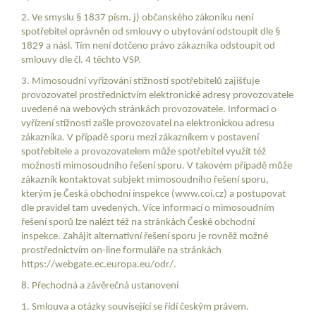
2. Ve smyslu § 1837 písm. j) občanského zákoníku není
spotřebitel oprávněn od smlouvy o ubytování odstoupit dle §
1829 a násl. Tím není dotčeno právo zákazníka odstoupit od
smlouvy dle čl. 4 těchto VSP.
3. Mimosoudní vyřizování stížností spotřebitelů zajišťuje
provozovatel prostřednictvím elektronické adresy provozovatele
uvedené na webových stránkách provozovatele. Informaci o
vyřízení stížnosti zašle provozovatel na elektronickou adresu
zákazníka. V případě sporu mezi zákazníkem v postavení
spotřebitele a provozovatelem může spotřebitel využít též
možnosti mimosoudního řešení sporu. V takovém případě může
zákazník kontaktovat subjekt mimosoudního řešení sporu,
kterým je Česká obchodní inspekce (www.coi.cz) a postupovat
dle pravidel tam uvedených. Více informací o mimosoudním
řešení sporů lze nalézt též na stránkách České obchodní
inspekce. Zahájit alternativní řešení sporu je rovněž možné
prostřednictvím on-line formuláře na stránkách
https://webgate.ec.europa.eu/odr/.
8. Přechodná a závěrečná ustanovení
1. Smlouva a otázky související se řídí českým právem.