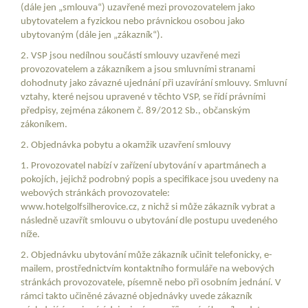
(dále jen „smlouva“) uzavřené mezi provozovatelem jako
ubytovatelem a fyzickou nebo právnickou osobou jako
ubytovaným (dále jen „zákazník“).
2. VSP jsou nedílnou součástí smlouvy uzavřené mezi
provozovatelem a zákazníkem a jsou smluvními stranami
dohodnuty jako závazné ujednání při uzavírání smlouvy. Smluvní
vztahy, které nejsou upravené v těchto VSP, se řídí právními
předpisy, zejména zákonem č. 89/2012 Sb., občanským
zákoníkem.
2. Objednávka pobytu a okamžik uzavření smlouvy
1. Provozovatel nabízí v zařízení ubytování v apartmánech a
pokojích, jejichž podrobný popis a specifikace jsou uvedeny na
webových stránkách provozovatele:
www.hotelgolfsilherovice.cz, z nichž si může zákazník vybrat a
následně uzavřít smlouvu o ubytování dle postupu uvedeného
níže.
2. Objednávku ubytování může zákazník učinit telefonicky, e-
mailem, prostřednictvím kontaktního formuláře na webových
stránkách provozovatele, písemně nebo při osobním jednání. V
rámci takto učiněné závazné objednávky uvede zákazník